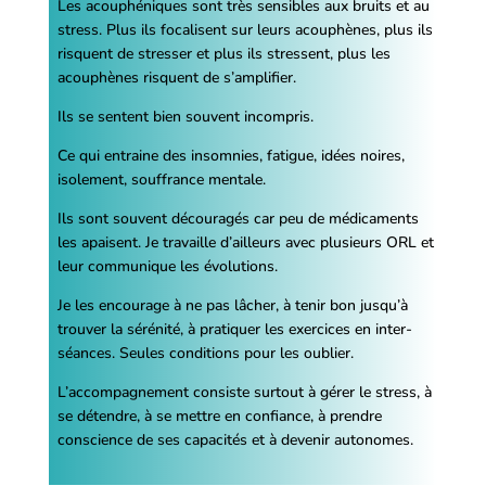
Les acouphéniques sont très sensibles aux bruits et au
stress. Plus ils focalisent sur leurs acouphènes, plus ils
risquent de stresser et plus ils stressent, plus les
acouphènes risquent de s’amplifier.
Ils se sentent bien souvent incompris.
Ce qui entraine des insomnies, fatigue, idées noires,
isolement, souffrance mentale.
Ils sont souvent découragés car peu de médicaments
les apaisent. Je travaille d’ailleurs avec plusieurs ORL et
leur communique les évolutions.
Je les encourage à ne pas lâcher, à tenir bon jusqu’à
trouver la sérénité, à pratiquer les exercices en inter-
séances. Seules conditions pour les oublier.
L’accompagnement consiste surtout à gérer le stress, à
se détendre, à se mettre en confiance, à prendre
conscience de ses capacités et à devenir autonomes.