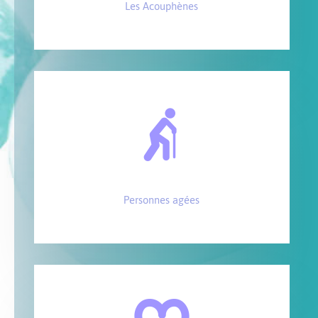
Les Acouphènes
Personnes agées