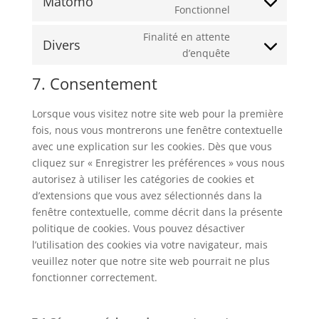
Matomo
service
Consent
Fonctionnel
divi-
to
(elegant-
Finalité en attente
service
Divers
themes)
Consent
d’enquête
matomo
to
7. Consentement
service
divers
Lorsque vous visitez notre site web pour la première
fois, nous vous montrerons une fenêtre contextuelle
avec une explication sur les cookies. Dès que vous
cliquez sur « Enregistrer les préférences » vous nous
autorisez à utiliser les catégories de cookies et
d’extensions que vous avez sélectionnés dans la
fenêtre contextuelle, comme décrit dans la présente
politique de cookies. Vous pouvez désactiver
l’utilisation des cookies via votre navigateur, mais
veuillez noter que notre site web pourrait ne plus
fonctionner correctement.