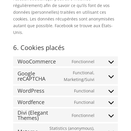
régulièrement) afin de savoir ce qu’ils font de vos
données (personnelles) traitées en utilisant ces
cookies. Les données récupérées sont anonymisées
autant que possible. Facebook se trouve aux États-
Unis.
6. Cookies placés
WooCommerce
Fonctionnel
Consent
to
Google
Functional,
reCAPTCHA
service
Consent
Marketing/Suivi
woocommerce
to
WordPress
Functional
service
Consent
google-
to
Wordfence
Functional
Consent
recaptcha
service
Divi (Elegant
to
wordpress
Fonctionnel
Themes)
Consent
service
to
wordfence
Statistics (anonymous),